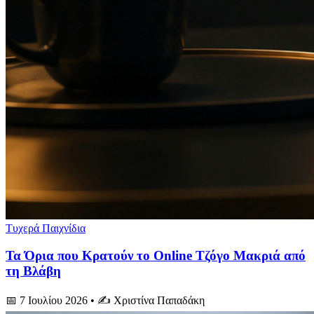
Τυχερά Παιχνίδια
Τα Όρια που Κρατούν το Online Τζόγο Μακριά από
τη Βλάβη
📅 7 Ιουλίου 2026
• ✍️ Χριστίνα Παπαδάκη