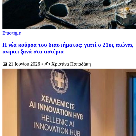
Επιστήμη
Η νέα κούρσα του διαστήματος: γιατί ο 21ος αιώνας
ανήκει ξανά στα αστέρια
📅 21 Ιουνίου 2026
• ✍️ Χριστίνα Παπαδάκη