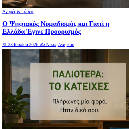
Αγορές & Τάσεις
Ο Ψηφιακός Νομαδισμός και Γιατί η
Ελλάδα Έγινε Προορισμός
📅 28 Ιουλίου 2026
✍️ Νίκος Ανδρέου