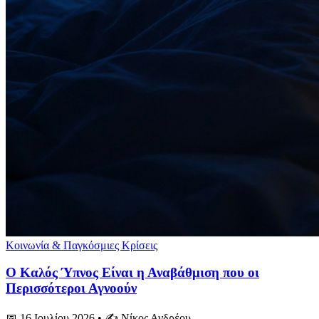
Κοινωνία & Παγκόσμιες Κρίσεις
Ο Καλός Ύπνος Είναι η Αναβάθμιση που οι
Περισσότεροι Αγνοούν
📅 16 Ιουλίου 2026
• ✍️ Νίκος Ανδρέου