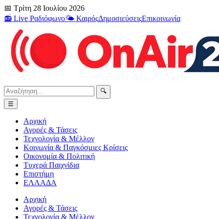
📅 Τρίτη 28 Ιουλίου 2026
📻 Live Ραδιόφωνο
🌤️ Καιρός
Δημοσιεύσεις
Επικοινωνία
🔍
☰
Αρχική
Αγορές & Τάσεις
Τεχνολογία & Μέλλον
Κοινωνία & Παγκόσμιες Κρίσεις
Οικονομία & Πολιτική
Τυχερά Παιχνίδια
Επιστήμη
ΕΛΛΑΔΑ
Αρχική
Αγορές & Τάσεις
Τεχνολογία & Μέλλον