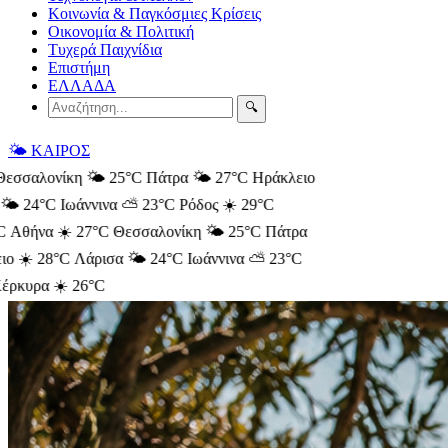
Κοινωνία & Παγκόσμιες Κρίσεις
Οικονομία & Πολιτική
Τυχερά Παιχνίδια
Επιστήμη
ΕΛΛΑΔΑ
🔍
🌤️ ΚΑΙΡΟΣ
σαλονίκη 🌤️ 25°C
Πάτρα 🌤️ 27°C
Ηράκλειο
 24°C
Ιωάννινα ⛅ 23°C
Ρόδος ☀️ 29°C
θήνα ☀️ 27°C
Θεσσαλονίκη 🌤️ 25°C
Πάτρα
☀️ 28°C
Λάρισα 🌤️ 24°C
Ιωάννινα ⛅ 23°C
υρα ☀️ 26°C